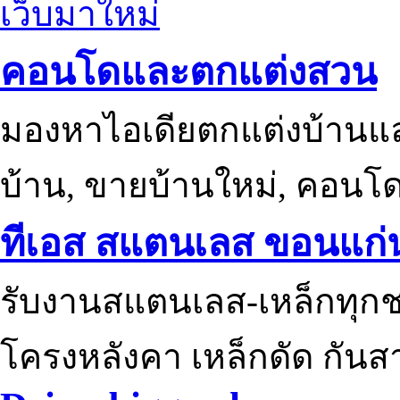
เว็บมาใหม่
คอนโดและตกแต่งสวน
มองหาไอเดียตกแต่งบ้านแ
บ้าน, ขายบ้านใหม่, คอนโ
ทีเอส สแตนเลส ขอนแก่
รับงานสแตนเลส-เหล็กทุกช
โครงหลังคา เหล็กดัด กันส