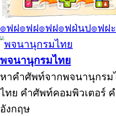
๏ฟฝ๏ฟฝ๏ฟฝ๏ฟฝ่นป๏ฟฝะ
พจนานุกรมไทย
หาคำศัพท์จากพจนานุกรมไ
ไทย คำศัพท์คอมพิวเตอร์ 
อังกฤษ