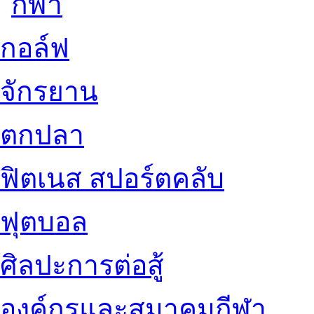
กอล์ฟ
จักรยาน
ตกปลา
ฟิตเนส สปอร์ตคลับ
ฟุตบอล
ศิลปะการต่อสู้
องค์กรและสมาคมกีฬา