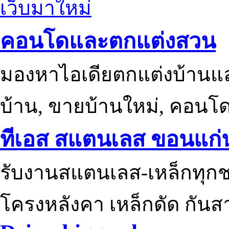
เว็บมาใหม่
คอนโดและตกแต่งสวน
มองหาไอเดียตกแต่งบ้านแ
บ้าน, ขายบ้านใหม่, คอนโ
ทีเอส สแตนเลส ขอนแก่
รับงานสแตนเลส-เหล็กทุกช
โครงหลังคา เหล็กดัด กันส