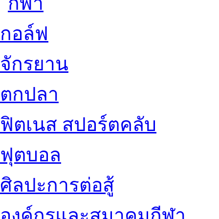
กอล์ฟ
จักรยาน
ตกปลา
ฟิตเนส สปอร์ตคลับ
ฟุตบอล
ศิลปะการต่อสู้
องค์กรและสมาคมกีฬา