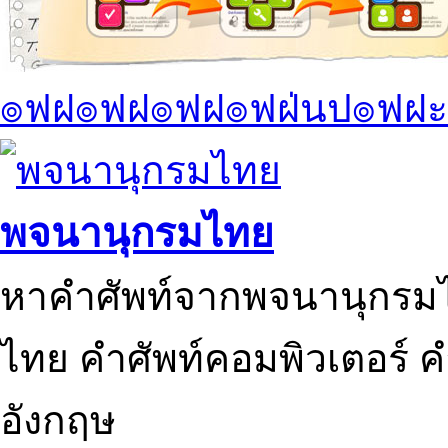
๏ฟฝ๏ฟฝ๏ฟฝ๏ฟฝ่นป๏ฟฝะ
พจนานุกรมไทย
หาคำศัพท์จากพจนานุกรมไ
ไทย คำศัพท์คอมพิวเตอร์ 
อังกฤษ