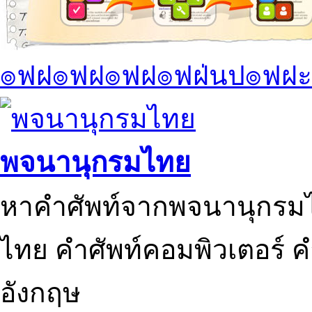
๏ฟฝ๏ฟฝ๏ฟฝ๏ฟฝ่นป๏ฟฝะ
พจนานุกรมไทย
หาคำศัพท์จากพจนานุกรมไ
ไทย คำศัพท์คอมพิวเตอร์ 
อังกฤษ