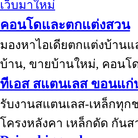
เว็บมาใหม่
คอนโดและตกแต่งสวน
มองหาไอเดียตกแต่งบ้านแ
บ้าน, ขายบ้านใหม่, คอนโ
ทีเอส สแตนเลส ขอนแก่
รับงานสแตนเลส-เหล็กทุกช
โครงหลังคา เหล็กดัด กันส