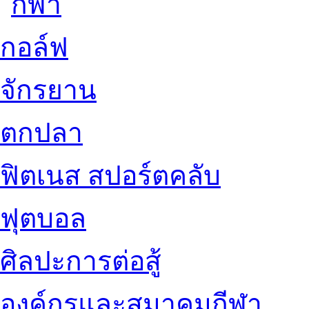
กอล์ฟ
จักรยาน
ตกปลา
ฟิตเนส สปอร์ตคลับ
ฟุตบอล
ศิลปะการต่อสู้
องค์กรและสมาคมกีฬา