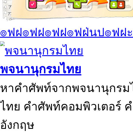
๏ฟฝ๏ฟฝ๏ฟฝ๏ฟฝ่นป๏ฟฝะ
พจนานุกรมไทย
หาคำศัพท์จากพจนานุกรมไ
ไทย คำศัพท์คอมพิวเตอร์ 
อังกฤษ