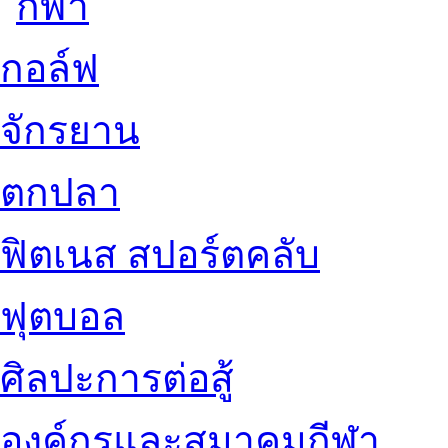
กอล์ฟ
จักรยาน
ตกปลา
ฟิตเนส สปอร์ตคลับ
ฟุตบอล
ศิลปะการต่อสู้
องค์กรและสมาคมกีฬา