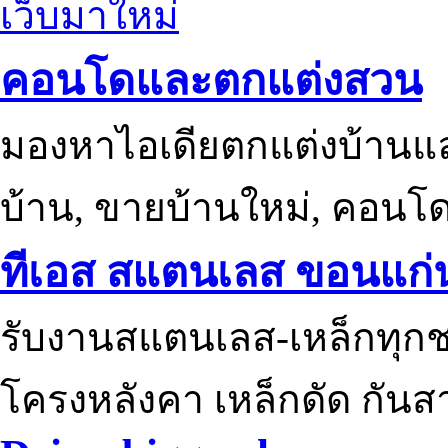
เว็บมาใหม่
คอนโดและตกแต่งสวน
มองหาไอเดียตกแต่งบ้านแ
บ้าน, ขายบ้านใหม่, คอนโ
ทีเอส สแตนเลส ขอนแก่
รับงานสแตนเลส-เหล็กทุกช
โครงหลังคา เหล็กดัด กันส