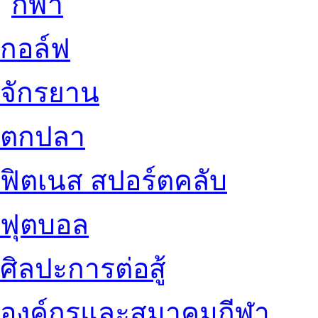
กอล์ฟ
จักรยาน
ตกปลา
ฟิตเนส สปอร์ตคลับ
ฟุตบอล
ศิลปะการต่อสู้
องค์กรและสมาคมกีฬา