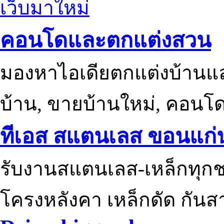
เว็บมาใหม่
คอนโดและตกแต่งสวน
มองหาไอเดียตกแต่งบ้านแ
บ้าน, ขายบ้านใหม่, คอนโ
ทีเอส สแตนเลส ขอนแก่
รับงานสแตนเลส-เหล็กทุกช
โครงหลังคา เหล็กดัด กันส