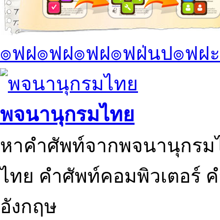
๏ฟฝ๏ฟฝ๏ฟฝ๏ฟฝ่นป๏ฟฝะ
พจนานุกรมไทย
หาคำศัพท์จากพจนานุกรมไ
ไทย คำศัพท์คอมพิวเตอร์ 
อังกฤษ