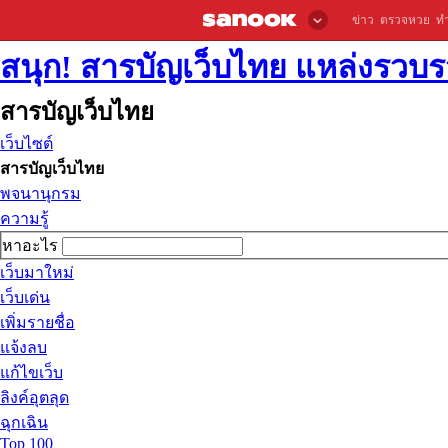
ข่าว
ตรวจหวย
ท
สนุก! สารบัญเว็บไทย แหล่งรวบรว
สารบัญเว็บไทย
เว็บไซต์
สารบัญเว็บไทย
พจนานุกรม
ความรู้
หาอะไร
เว็บมาใหม่
เว็บเด่น
เพิ่มรายชื่อ
แจ้งลบ
แก้ไขเว็บ
ลิงค์อุตลุด
ฉุกเฉิน
Top 100