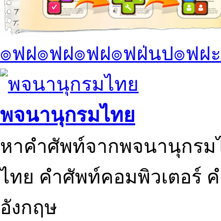
๏ฟฝ๏ฟฝ๏ฟฝ๏ฟฝ่นป๏ฟฝะ
พจนานุกรมไทย
หาคำศัพท์จากพจนานุกรมไ
ไทย คำศัพท์คอมพิวเตอร์ 
อังกฤษ