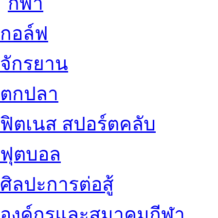
กอล์ฟ
จักรยาน
ตกปลา
ฟิตเนส สปอร์ตคลับ
ฟุตบอล
ศิลปะการต่อสู้
องค์กรและสมาคมกีฬา