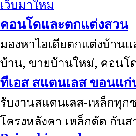
เว็บมาใหม่
คอนโดและตกแต่งสวน
มองหาไอเดียตกแต่งบ้านแ
บ้าน, ขายบ้านใหม่, คอนโ
ทีเอส สแตนเลส ขอนแก่
รับงานสแตนเลส-เหล็กทุกช
โครงหลังคา เหล็กดัด กันส