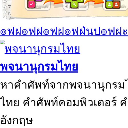
๏ฟฝ๏ฟฝ๏ฟฝ๏ฟฝ่นป๏ฟฝะ
พจนานุกรมไทย
หาคำศัพท์จากพจนานุกรมไ
ไทย คำศัพท์คอมพิวเตอร์ 
อังกฤษ