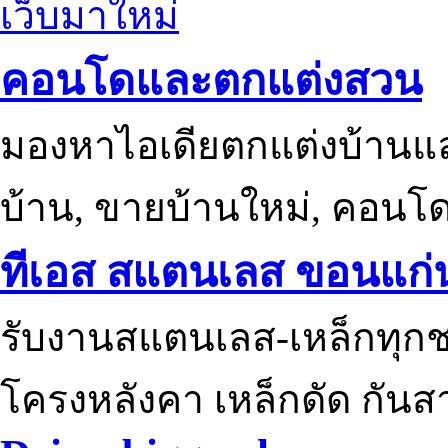
เว็บมาใหม่
คอนโดและตกแต่งสวน
มองหาไอเดียตกแต่งบ้านแ
บ้าน, ขายบ้านใหม่, คอนโ
ทีเอส สแตนเลส ขอนแก่
รับงานสแตนเลส-เหล็กทุกช
โครงหลังคา เหล็กดัด กันส