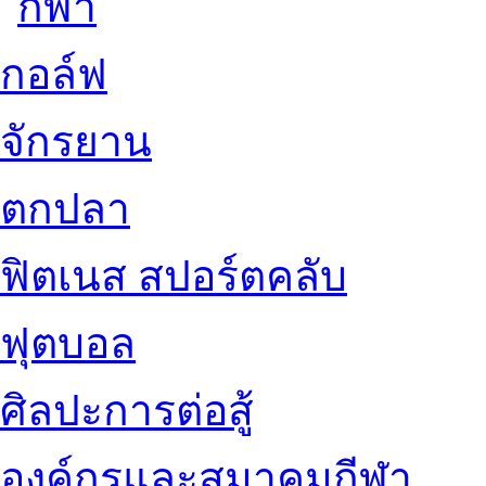
กอล์ฟ
จักรยาน
ตกปลา
ฟิตเนส สปอร์ตคลับ
ฟุตบอล
ศิลปะการต่อสู้
องค์กรและสมาคมกีฬา