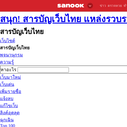
ข่าว
ตรวจหวย
ท
สนุก! สารบัญเว็บไทย แหล่งรวบรว
สารบัญเว็บไทย
เว็บไซต์
สารบัญเว็บไทย
พจนานุกรม
ความรู้
หาอะไร
เว็บมาใหม่
เว็บเด่น
เพิ่มรายชื่อ
แจ้งลบ
แก้ไขเว็บ
ลิงค์อุตลุด
ฉุกเฉิน
Top 100