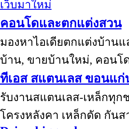
เว็บมาใหม่
คอนโดและตกแต่งสวน
มองหาไอเดียตกแต่งบ้านแ
บ้าน, ขายบ้านใหม่, คอนโ
ทีเอส สแตนเลส ขอนแก่
รับงานสแตนเลส-เหล็กทุกช
โครงหลังคา เหล็กดัด กันส