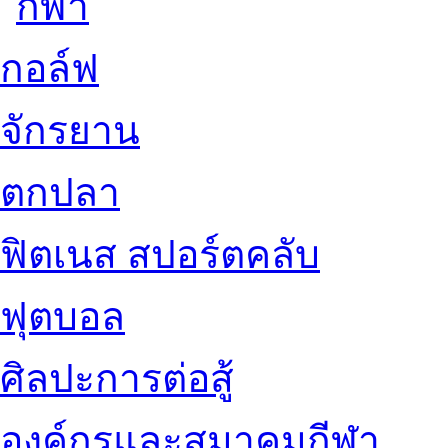
กอล์ฟ
จักรยาน
ตกปลา
ฟิตเนส สปอร์ตคลับ
ฟุตบอล
ศิลปะการต่อสู้
องค์กรและสมาคมกีฬา