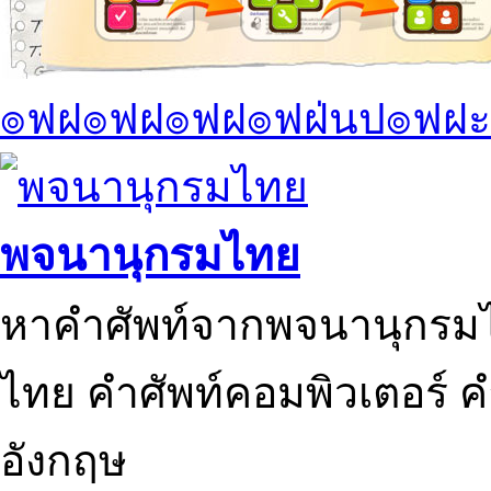
๏ฟฝ๏ฟฝ๏ฟฝ๏ฟฝ่นป๏ฟฝะ
พจนานุกรมไทย
หาคำศัพท์จากพจนานุกรมไ
ไทย คำศัพท์คอมพิวเตอร์ 
อังกฤษ