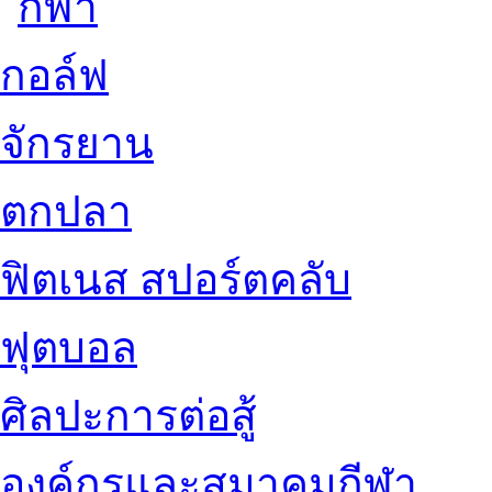
กอล์ฟ
จักรยาน
ตกปลา
ฟิตเนส สปอร์ตคลับ
ฟุตบอล
ศิลปะการต่อสู้
องค์กรและสมาคมกีฬา