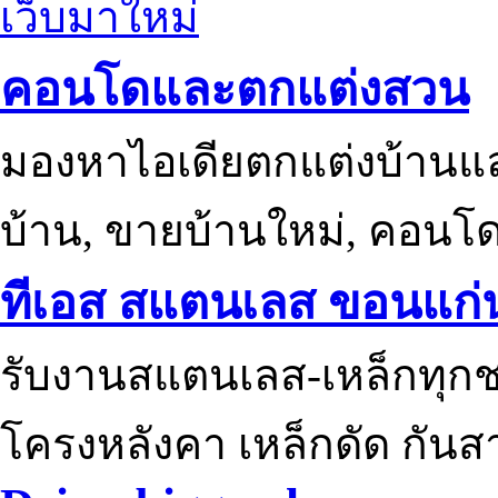
เว็บมาใหม่
คอนโดและตกแต่งสวน
มองหาไอเดียตกแต่งบ้านแ
บ้าน, ขายบ้านใหม่, คอนโ
ทีเอส สแตนเลส ขอนแก่
รับงานสแตนเลส-เหล็กทุกช
โครงหลังคา เหล็กดัด กันส