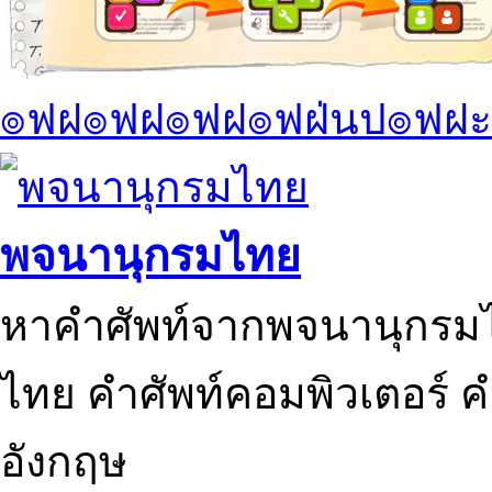
๏ฟฝ๏ฟฝ๏ฟฝ๏ฟฝ่นป๏ฟฝะ
พจนานุกรมไทย
หาคำศัพท์จากพจนานุกรมไ
ไทย คำศัพท์คอมพิวเตอร์ 
อังกฤษ