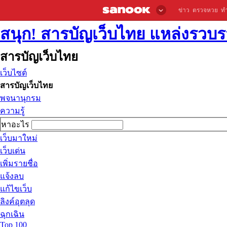
ข่าว
ตรวจหวย
ท
สนุก! สารบัญเว็บไทย แหล่งรวบรว
สารบัญเว็บไทย
เว็บไซต์
สารบัญเว็บไทย
พจนานุกรม
ความรู้
หาอะไร
เว็บมาใหม่
เว็บเด่น
เพิ่มรายชื่อ
แจ้งลบ
แก้ไขเว็บ
ลิงค์อุตลุด
ฉุกเฉิน
Top 100