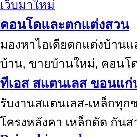
เว็บมาใหม่
คอนโดและตกแต่งสวน
มองหาไอเดียตกแต่งบ้านแ
บ้าน, ขายบ้านใหม่, คอนโ
ทีเอส สแตนเลส ขอนแก่
รับงานสแตนเลส-เหล็กทุกช
โครงหลังคา เหล็กดัด กันส