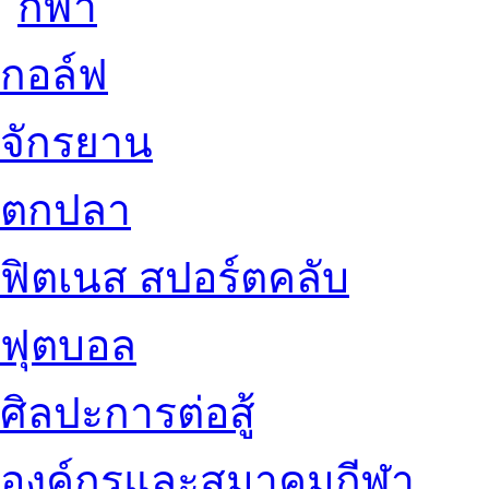
กอล์ฟ
จักรยาน
ตกปลา
ฟิตเนส สปอร์ตคลับ
ฟุตบอล
ศิลปะการต่อสู้
องค์กรและสมาคมกีฬา