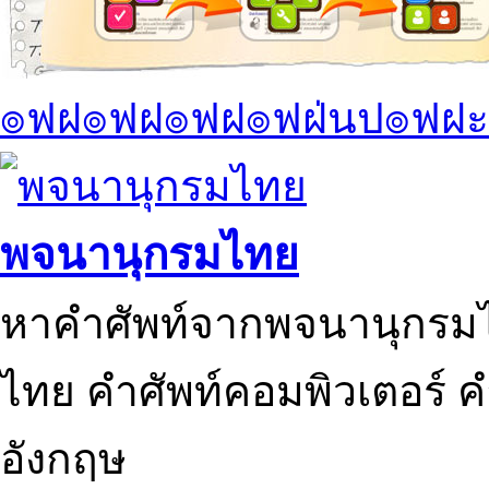
๏ฟฝ๏ฟฝ๏ฟฝ๏ฟฝ่นป๏ฟฝะ
พจนานุกรมไทย
หาคำศัพท์จากพจนานุกรมไ
ไทย คำศัพท์คอมพิวเตอร์ 
อังกฤษ