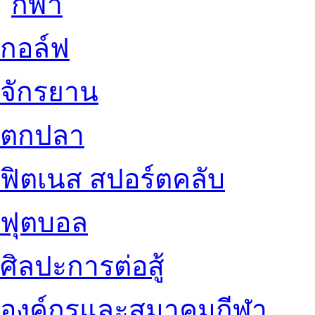
กอล์ฟ
จักรยาน
ตกปลา
ฟิตเนส สปอร์ตคลับ
ฟุตบอล
ศิลปะการต่อสู้
องค์กรและสมาคมกีฬา