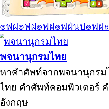
๏ฟฝ๏ฟฝ๏ฟฝ๏ฟฝ่นป๏ฟฝะ
พจนานุกรมไทย
หาคำศัพท์จากพจนานุกรมไ
ไทย คำศัพท์คอมพิวเตอร์ 
อังกฤษ