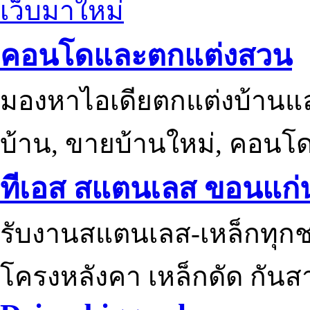
เว็บมาใหม่
คอนโดและตกแต่งสวน
มองหาไอเดียตกแต่งบ้านแ
บ้าน, ขายบ้านใหม่, คอนโ
ทีเอส สแตนเลส ขอนแก่
รับงานสแตนเลส-เหล็กทุกช
โครงหลังคา เหล็กดัด กันส