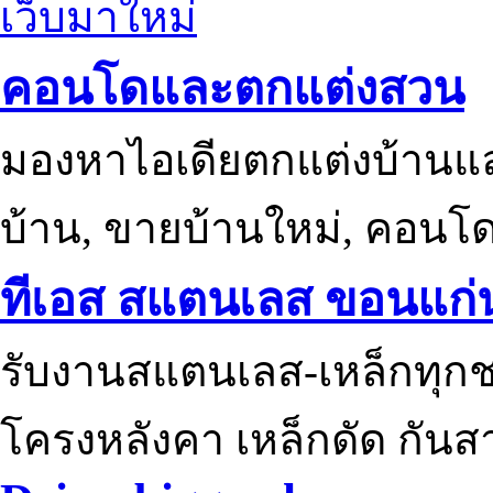
เว็บมาใหม่
คอนโดและตกแต่งสวน
มองหาไอเดียตกแต่งบ้านแ
บ้าน, ขายบ้านใหม่, คอนโ
ทีเอส สแตนเลส ขอนแก่
รับงานสแตนเลส-เหล็กทุกช
โครงหลังคา เหล็กดัด กันส