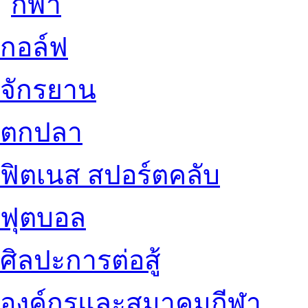
กอล์ฟ
จักรยาน
ตกปลา
ฟิตเนส สปอร์ตคลับ
ฟุตบอล
ศิลปะการต่อสู้
องค์กรและสมาคมกีฬา