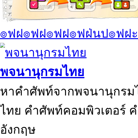
๏ฟฝ๏ฟฝ๏ฟฝ๏ฟฝ่นป๏ฟฝะ
พจนานุกรมไทย
หาคำศัพท์จากพจนานุกรมไ
ไทย คำศัพท์คอมพิวเตอร์ 
อังกฤษ