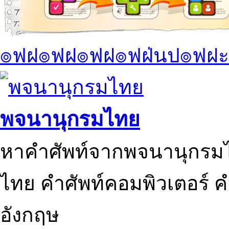
๏ฟฝ๏ฟฝ๏ฟฝ๏ฟฝ่นป๏ฟฝะ
พจนานุกรมไทย
หาคำศัพท์จากพจนานุกรมไ
ไทย คำศัพท์คอมพิวเตอร์ 
อังกฤษ