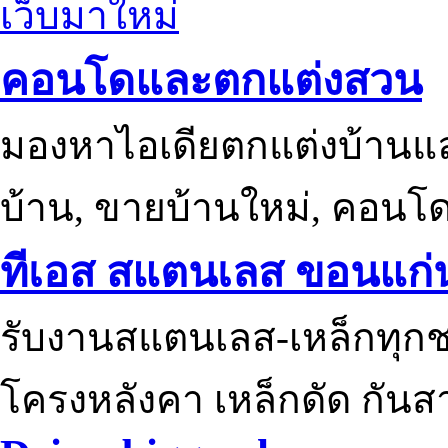
เว็บมาใหม่
คอนโดและตกแต่งสวน
มองหาไอเดียตกแต่งบ้านแ
บ้าน, ขายบ้านใหม่, คอนโ
ทีเอส สแตนเลส ขอนแก่
รับงานสแตนเลส-เหล็กทุกช
โครงหลังคา เหล็กดัด กันส