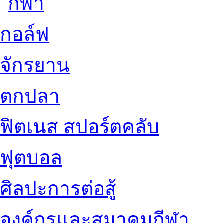
กอล์ฟ
จักรยาน
ตกปลา
ฟิตเนส สปอร์ตคลับ
ฟุตบอล
ศิลปะการต่อสู้
องค์กรและสมาคมกีฬา