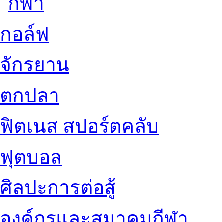
กอล์ฟ
จักรยาน
ตกปลา
ฟิตเนส สปอร์ตคลับ
ฟุตบอล
ศิลปะการต่อสู้
องค์กรและสมาคมกีฬา