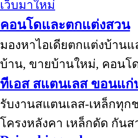
เว็บมาใหม่
คอนโดและตกแต่งสวน
มองหาไอเดียตกแต่งบ้านแ
บ้าน, ขายบ้านใหม่, คอนโ
ทีเอส สแตนเลส ขอนแก่
รับงานสแตนเลส-เหล็กทุกช
โครงหลังคา เหล็กดัด กันส