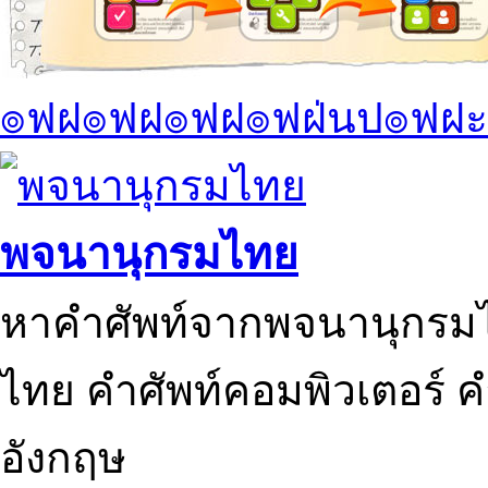
๏ฟฝ๏ฟฝ๏ฟฝ๏ฟฝ่นป๏ฟฝะ
พจนานุกรมไทย
หาคำศัพท์จากพจนานุกรมไ
ไทย คำศัพท์คอมพิวเตอร์ 
อังกฤษ