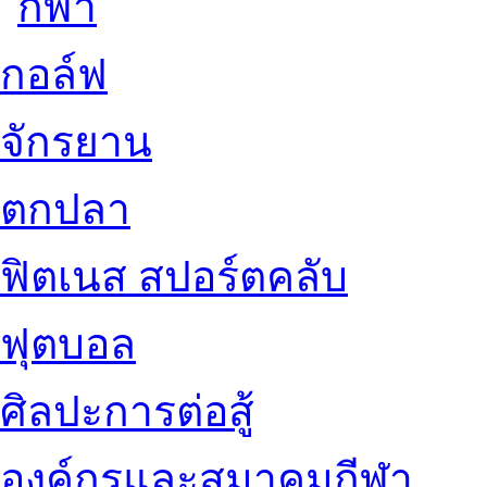
กอล์ฟ
จักรยาน
ตกปลา
ฟิตเนส สปอร์ตคลับ
ฟุตบอล
ศิลปะการต่อสู้
องค์กรและสมาคมกีฬา