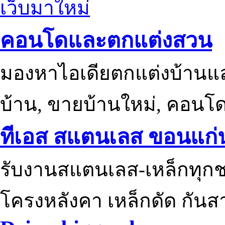
เว็บมาใหม่
คอนโดและตกแต่งสวน
มองหาไอเดียตกแต่งบ้านแ
บ้าน, ขายบ้านใหม่, คอนโ
ทีเอส สแตนเลส ขอนแก่
รับงานสแตนเลส-เหล็กทุกช
โครงหลังคา เหล็กดัด กันส