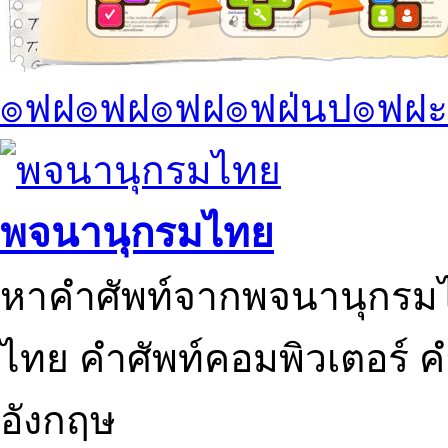
๏ฟฝ๏ฟฝ๏ฟฝ๏ฟฝ่นป๏ฟฝะ
พจนานุกรมไทย
หาคำศัพท์จากพจนานุกรมไ
ไทย คำศัพท์คอมพิวเตอร์ 
อังกฤษ