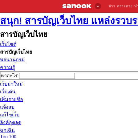
ข่าว
ตรวจหวย
ท
สนุก! สารบัญเว็บไทย แหล่งรวบรว
สารบัญเว็บไทย
เว็บไซต์
สารบัญเว็บไทย
พจนานุกรม
ความรู้
หาอะไร
เว็บมาใหม่
เว็บเด่น
เพิ่มรายชื่อ
แจ้งลบ
แก้ไขเว็บ
ลิงค์อุตลุด
ฉุกเฉิน
Top 100