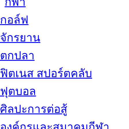
กอล์ฟ
จักรยาน
ตกปลา
ฟิตเนส สปอร์ตคลับ
ฟุตบอล
ศิลปะการต่อสู้
องค์กรและสมาคมกีฬา