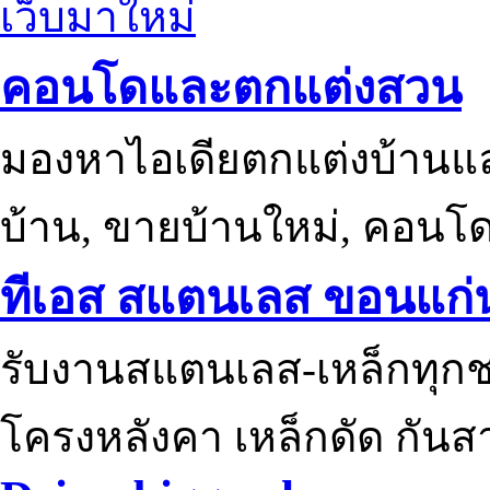
เว็บมาใหม่
คอนโดและตกแต่งสวน
มองหาไอเดียตกแต่งบ้านแ
บ้าน, ขายบ้านใหม่, คอนโ
ทีเอส สแตนเลส ขอนแก่
รับงานสแตนเลส-เหล็กทุกช
โครงหลังคา เหล็กดัด กันส