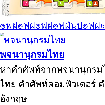
๏ฟฝ๏ฟฝ๏ฟฝ๏ฟฝ่นป๏ฟฝะ
พจนานุกรมไทย
หาคำศัพท์จากพจนานุกรมไ
ไทย คำศัพท์คอมพิวเตอร์ 
อังกฤษ