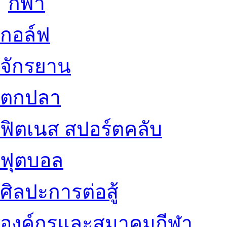
กอล์ฟ
จักรยาน
ตกปลา
ฟิตเนส สปอร์ตคลับ
ฟุตบอล
ศิลปะการต่อสู้
องค์กรและสมาคมกีฬา