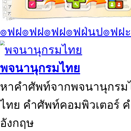
๏ฟฝ๏ฟฝ๏ฟฝ๏ฟฝ่นป๏ฟฝะ
พจนานุกรมไทย
หาคำศัพท์จากพจนานุกรมไ
ไทย คำศัพท์คอมพิวเตอร์ 
อังกฤษ