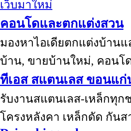
เว็บมาใหม่
คอนโดและตกแต่งสวน
มองหาไอเดียตกแต่งบ้านแ
บ้าน, ขายบ้านใหม่, คอนโ
ทีเอส สแตนเลส ขอนแก่
รับงานสแตนเลส-เหล็กทุกช
โครงหลังคา เหล็กดัด กันส