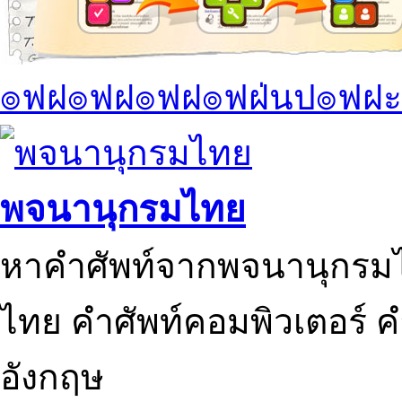
๏ฟฝ๏ฟฝ๏ฟฝ๏ฟฝ่นป๏ฟฝะ
พจนานุกรมไทย
หาคำศัพท์จากพจนานุกรมไ
ไทย คำศัพท์คอมพิวเตอร์ 
อังกฤษ