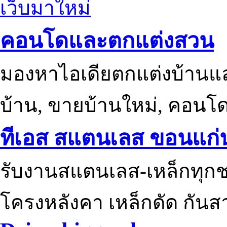
เว็บมาใหม่
คอนโดและตกแต่งสวน
มองหาไอเดียตกแต่งบ้านแ
บ้าน, ขายบ้านใหม่, คอนโ
ทีเอส สแตนเลส ขอนแก่
รับงานสแตนเลส-เหล็กทุกช
โครงหลังคา เหล็กดัด กันส