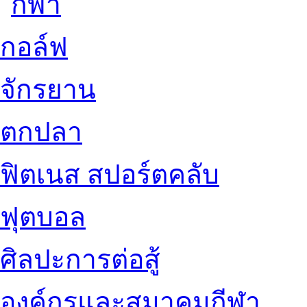
กอล์ฟ
จักรยาน
ตกปลา
ฟิตเนส สปอร์ตคลับ
ฟุตบอล
ศิลปะการต่อสู้
องค์กรและสมาคมกีฬา