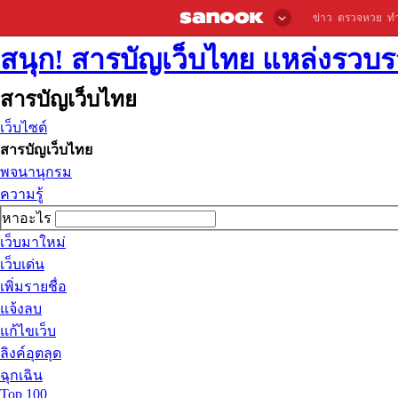
ข่าว
ตรวจหวย
ท
สนุก! สารบัญเว็บไทย แหล่งรวบรว
สารบัญเว็บไทย
เว็บไซต์
สารบัญเว็บไทย
พจนานุกรม
ความรู้
หาอะไร
เว็บมาใหม่
เว็บเด่น
เพิ่มรายชื่อ
แจ้งลบ
แก้ไขเว็บ
ลิงค์อุตลุด
ฉุกเฉิน
Top 100