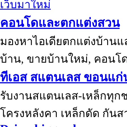
เว็บมาใหม่
คอนโดและตกแต่งสวน
มองหาไอเดียตกแต่งบ้านแ
บ้าน, ขายบ้านใหม่, คอนโ
ทีเอส สแตนเลส ขอนแก่
รับงานสแตนเลส-เหล็กทุกช
โครงหลังคา เหล็กดัด กันส