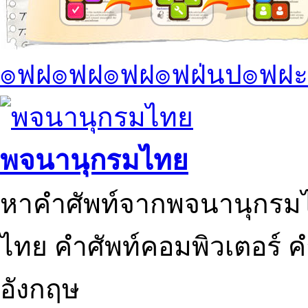
๏ฟฝ๏ฟฝ๏ฟฝ๏ฟฝ่นป๏ฟฝะ
พจนานุกรมไทย
หาคำศัพท์จากพจนานุกรมไ
ไทย คำศัพท์คอมพิวเตอร์ 
อังกฤษ