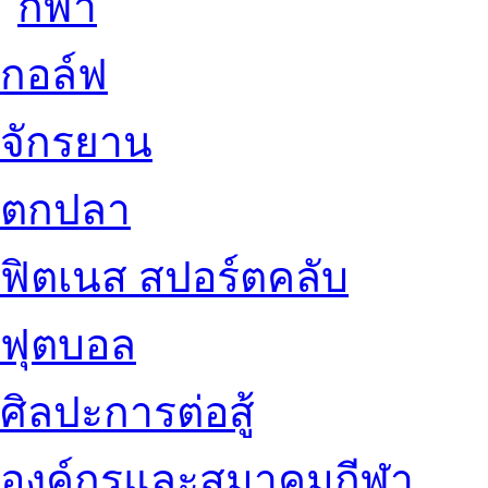
กอล์ฟ
จักรยาน
ตกปลา
ฟิตเนส สปอร์ตคลับ
ฟุตบอล
ศิลปะการต่อสู้
องค์กรและสมาคมกีฬา