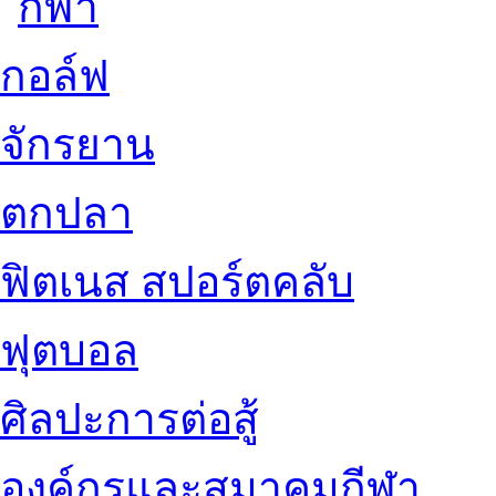
กอล์ฟ
จักรยาน
ตกปลา
ฟิตเนส สปอร์ตคลับ
ฟุตบอล
ศิลปะการต่อสู้
องค์กรและสมาคมกีฬา