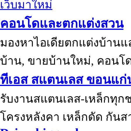
เว็บมาใหม่
คอนโดและตกแต่งสวน
มองหาไอเดียตกแต่งบ้านแ
บ้าน, ขายบ้านใหม่, คอนโ
ทีเอส สแตนเลส ขอนแก่
รับงานสแตนเลส-เหล็กทุกช
โครงหลังคา เหล็กดัด กันส