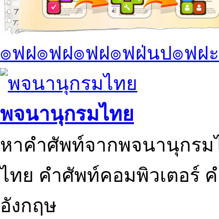
๏ฟฝ๏ฟฝ๏ฟฝ๏ฟฝ่นป๏ฟฝะ
พจนานุกรมไทย
หาคำศัพท์จากพจนานุกรมไ
ไทย คำศัพท์คอมพิวเตอร์ 
อังกฤษ