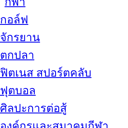
กอล์ฟ
จักรยาน
ตกปลา
ฟิตเนส สปอร์ตคลับ
ฟุตบอล
ศิลปะการต่อสู้
องค์กรและสมาคมกีฬา