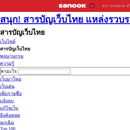
ข่าว
ตรวจหวย
ท
สนุก! สารบัญเว็บไทย แหล่งรวบรว
สารบัญเว็บไทย
เว็บไซต์
สารบัญเว็บไทย
พจนานุกรม
ความรู้
หาอะไร
เว็บมาใหม่
เว็บเด่น
เพิ่มรายชื่อ
แจ้งลบ
แก้ไขเว็บ
ลิงค์อุตลุด
ฉุกเฉิน
Top 100