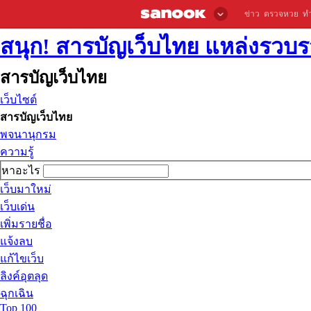
ข่าว
ตรวจหวย
ท
สนุก! สารบัญเว็บไทย แหล่งรวบรว
สารบัญเว็บไทย
เว็บไซต์
สารบัญเว็บไทย
พจนานุกรม
ความรู้
หาอะไร
เว็บมาใหม่
เว็บเด่น
เพิ่มรายชื่อ
แจ้งลบ
แก้ไขเว็บ
ลิงค์อุตลุด
ฉุกเฉิน
Top 100