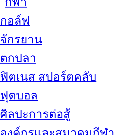
กอล์ฟ
จักรยาน
ตกปลา
ฟิตเนส สปอร์ตคลับ
ฟุตบอล
ศิลปะการต่อสู้
องค์กรและสมาคมกีฬา