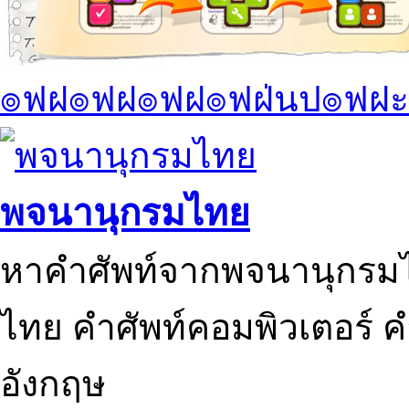
๏ฟฝ๏ฟฝ๏ฟฝ๏ฟฝ่นป๏ฟฝะ
พจนานุกรมไทย
หาคำศัพท์จากพจนานุกรมไ
ไทย คำศัพท์คอมพิวเตอร์ 
อังกฤษ