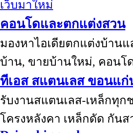
เว็บมาใหม่
คอนโดและตกแต่งสวน
มองหาไอเดียตกแต่งบ้านแ
บ้าน, ขายบ้านใหม่, คอนโ
ทีเอส สแตนเลส ขอนแก่
รับงานสแตนเลส-เหล็กทุกช
โครงหลังคา เหล็กดัด กันส