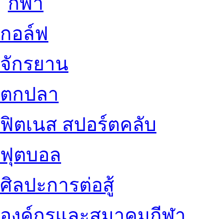
กอล์ฟ
จักรยาน
ตกปลา
ฟิตเนส สปอร์ตคลับ
ฟุตบอล
ศิลปะการต่อสู้
องค์กรและสมาคมกีฬา