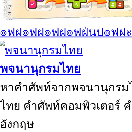
๏ฟฝ๏ฟฝ๏ฟฝ๏ฟฝ่นป๏ฟฝะ
พจนานุกรมไทย
หาคำศัพท์จากพจนานุกรมไ
ไทย คำศัพท์คอมพิวเตอร์ 
อังกฤษ