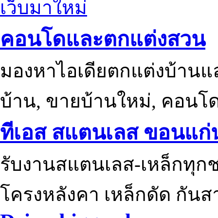
เว็บมาใหม่
คอนโดและตกแต่งสวน
มองหาไอเดียตกแต่งบ้านแ
บ้าน, ขายบ้านใหม่, คอนโ
ทีเอส สแตนเลส ขอนแก่
รับงานสแตนเลส-เหล็กทุกช
โครงหลังคา เหล็กดัด กันส