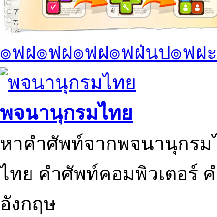
๏ฟฝ๏ฟฝ๏ฟฝ๏ฟฝ่นป๏ฟฝะ
พจนานุกรมไทย
หาคำศัพท์จากพจนานุกรมไ
ไทย คำศัพท์คอมพิวเตอร์ 
อังกฤษ