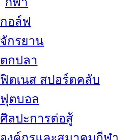
กอล์ฟ
จักรยาน
ตกปลา
ฟิตเนส สปอร์ตคลับ
ฟุตบอล
ศิลปะการต่อสู้
องค์กรและสมาคมกีฬา