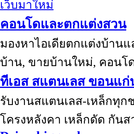
เว็บมาใหม่
คอนโดและตกแต่งสวน
มองหาไอเดียตกแต่งบ้านแ
บ้าน, ขายบ้านใหม่, คอนโ
ทีเอส สแตนเลส ขอนแก่
รับงานสแตนเลส-เหล็กทุกช
โครงหลังคา เหล็กดัด กันส