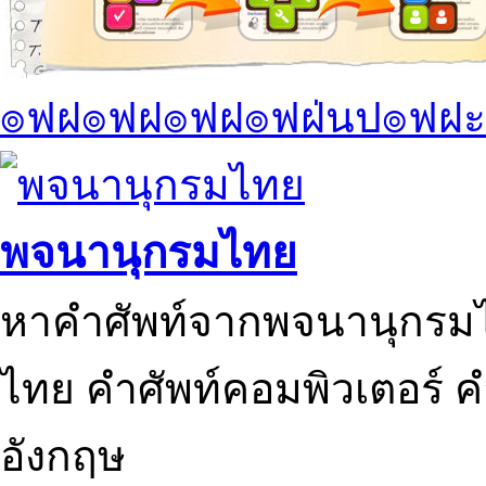
๏ฟฝ๏ฟฝ๏ฟฝ๏ฟฝ่นป๏ฟฝะ
พจนานุกรมไทย
หาคำศัพท์จากพจนานุกรมไ
ไทย คำศัพท์คอมพิวเตอร์ 
อังกฤษ