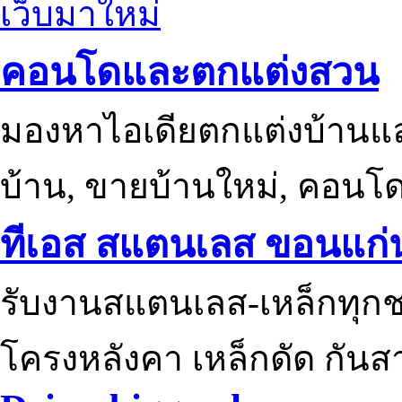
เว็บมาใหม่
คอนโดและตกแต่งสวน
มองหาไอเดียตกแต่งบ้านแ
บ้าน, ขายบ้านใหม่, คอนโ
ทีเอส สแตนเลส ขอนแก่
รับงานสแตนเลส-เหล็กทุกช
โครงหลังคา เหล็กดัด กันส