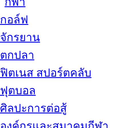
กอล์ฟ
จักรยาน
ตกปลา
ฟิตเนส สปอร์ตคลับ
ฟุตบอล
ศิลปะการต่อสู้
องค์กรและสมาคมกีฬา