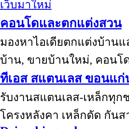
เว็บมาใหม่
คอนโดและตกแต่งสวน
มองหาไอเดียตกแต่งบ้านแ
บ้าน, ขายบ้านใหม่, คอนโ
ทีเอส สแตนเลส ขอนแก่
รับงานสแตนเลส-เหล็กทุกช
โครงหลังคา เหล็กดัด กันส