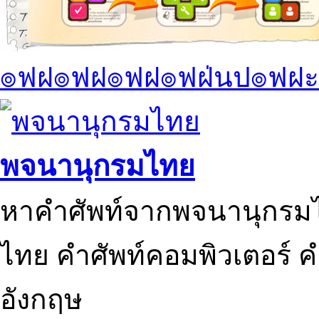
๏ฟฝ๏ฟฝ๏ฟฝ๏ฟฝ่นป๏ฟฝะ
พจนานุกรมไทย
หาคำศัพท์จากพจนานุกรมไ
ไทย คำศัพท์คอมพิวเตอร์ 
อังกฤษ