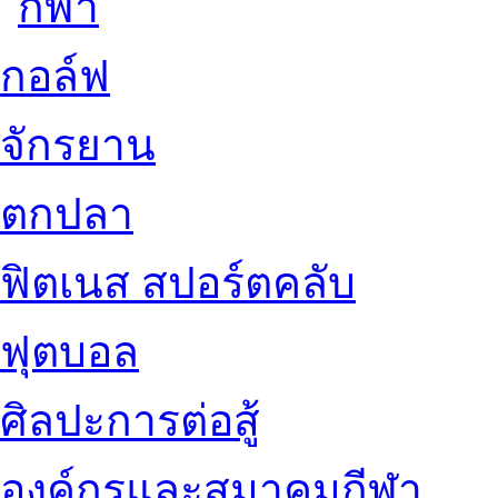
กอล์ฟ
จักรยาน
ตกปลา
ฟิตเนส สปอร์ตคลับ
ฟุตบอล
ศิลปะการต่อสู้
องค์กรและสมาคมกีฬา