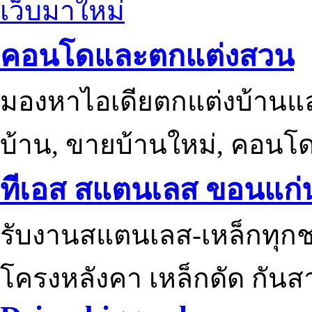
เว็บมาใหม่
คอนโดและตกแต่งสวน
มองหาไอเดียตกแต่งบ้านแ
บ้าน, ขายบ้านใหม่, คอนโ
ทีเอส สแตนเลส ขอนแก่
รับงานสแตนเลส-เหล็กทุกช
โครงหลังคา เหล็กดัด กันส