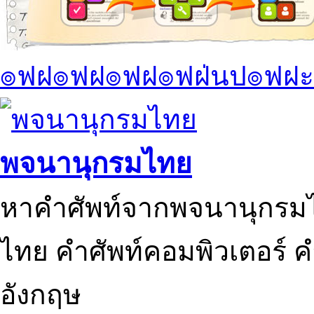
๏ฟฝ๏ฟฝ๏ฟฝ๏ฟฝ่นป๏ฟฝะ
พจนานุกรมไทย
หาคำศัพท์จากพจนานุกรมไ
ไทย คำศัพท์คอมพิวเตอร์ 
อังกฤษ