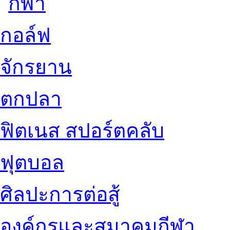
กอล์ฟ
จักรยาน
ตกปลา
ฟิตเนส สปอร์ตคลับ
ฟุตบอล
ศิลปะการต่อสู้
องค์กรและสมาคมกีฬา