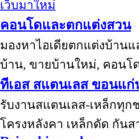
เว็บมาใหม่
คอนโดและตกแต่งสวน
มองหาไอเดียตกแต่งบ้านแ
บ้าน, ขายบ้านใหม่, คอนโ
ทีเอส สแตนเลส ขอนแก่
รับงานสแตนเลส-เหล็กทุกช
โครงหลังคา เหล็กดัด กันส