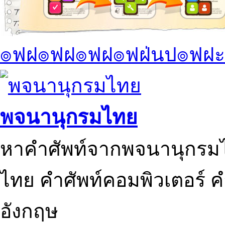
๏ฟฝ๏ฟฝ๏ฟฝ๏ฟฝ่นป๏ฟฝะ
พจนานุกรมไทย
หาคำศัพท์จากพจนานุกรมไ
ไทย คำศัพท์คอมพิวเตอร์ 
อังกฤษ