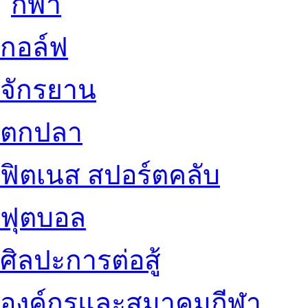
กอล์ฟ
จักรยาน
ตกปลา
ฟิตเนส สปอร์ตคลับ
ฟุตบอล
ศิลปะการต่อสู้
องค์กรและสมาคมกีฬา