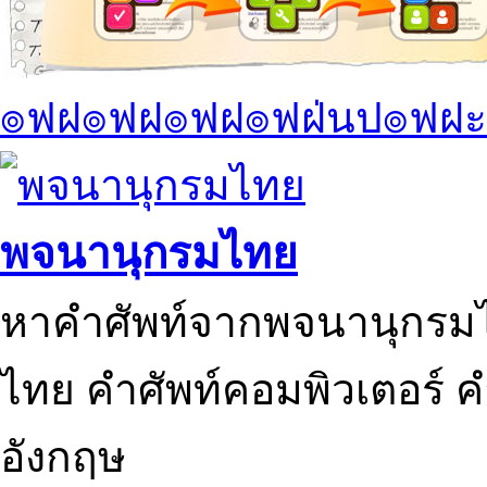
๏ฟฝ๏ฟฝ๏ฟฝ๏ฟฝ่นป๏ฟฝะ
พจนานุกรมไทย
หาคำศัพท์จากพจนานุกรมไ
ไทย คำศัพท์คอมพิวเตอร์ 
อังกฤษ