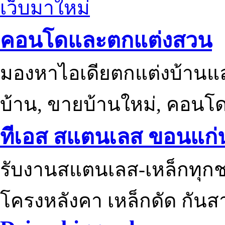
เว็บมาใหม่
คอนโดและตกแต่งสวน
มองหาไอเดียตกแต่งบ้านแ
บ้าน, ขายบ้านใหม่, คอนโ
ทีเอส สแตนเลส ขอนแก่
รับงานสแตนเลส-เหล็กทุกช
โครงหลังคา เหล็กดัด กันส