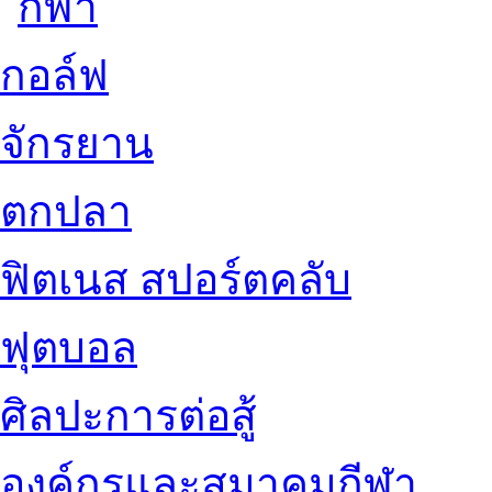
กอล์ฟ
จักรยาน
ตกปลา
ฟิตเนส สปอร์ตคลับ
ฟุตบอล
ศิลปะการต่อสู้
องค์กรและสมาคมกีฬา