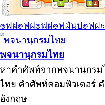
๏ฟฝ๏ฟฝ๏ฟฝ๏ฟฝ่นป๏ฟฝะ
พจนานุกรมไทย
หาคำศัพท์จากพจนานุกรมไ
ไทย คำศัพท์คอมพิวเตอร์ 
อังกฤษ