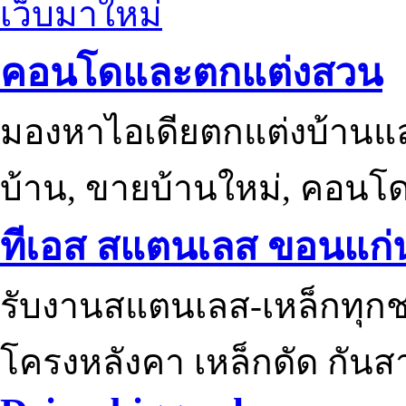
เว็บมาใหม่
คอนโดและตกแต่งสวน
มองหาไอเดียตกแต่งบ้านแ
บ้าน, ขายบ้านใหม่, คอนโ
ทีเอส สแตนเลส ขอนแก่
รับงานสแตนเลส-เหล็กทุกช
โครงหลังคา เหล็กดัด กันส