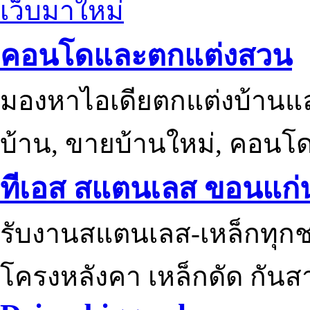
เว็บมาใหม่
คอนโดและตกแต่งสวน
มองหาไอเดียตกแต่งบ้านแ
บ้าน, ขายบ้านใหม่, คอนโ
ทีเอส สแตนเลส ขอนแก่
รับงานสแตนเลส-เหล็กทุกช
โครงหลังคา เหล็กดัด กันส