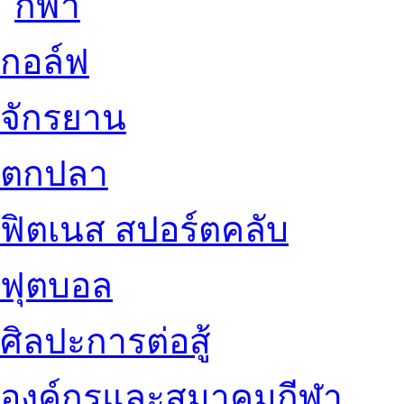
กอล์ฟ
จักรยาน
ตกปลา
ฟิตเนส สปอร์ตคลับ
ฟุตบอล
ศิลปะการต่อสู้
องค์กรและสมาคมกีฬา