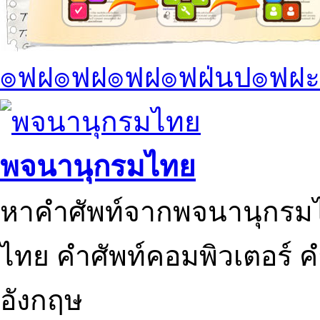
๏ฟฝ๏ฟฝ๏ฟฝ๏ฟฝ่นป๏ฟฝะ
พจนานุกรมไทย
หาคำศัพท์จากพจนานุกรมไ
ไทย คำศัพท์คอมพิวเตอร์ 
อังกฤษ