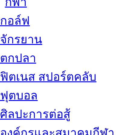
กอล์ฟ
จักรยาน
ตกปลา
ฟิตเนส สปอร์ตคลับ
ฟุตบอล
ศิลปะการต่อสู้
องค์กรและสมาคมกีฬา