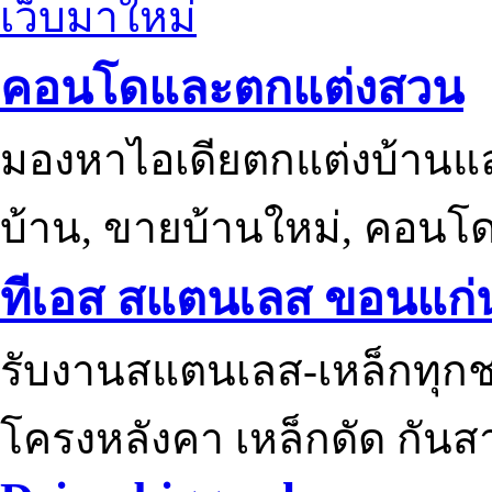
เว็บมาใหม่
คอนโดและตกแต่งสวน
มองหาไอเดียตกแต่งบ้านแ
บ้าน, ขายบ้านใหม่, คอนโ
ทีเอส สแตนเลส ขอนแก่
รับงานสแตนเลส-เหล็กทุกช
โครงหลังคา เหล็กดัด กันส