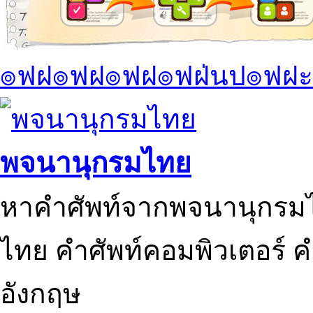
๏ฟฝ๏ฟฝ๏ฟฝ๏ฟฝ่นป๏ฟฝะ
พจนานุกรมไทย
หาคำศัพท์จากพจนานุกรมไ
ไทย คำศัพท์คอมพิวเตอร์ 
อังกฤษ