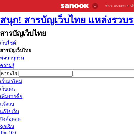
ข่าว
ตรวจหวย
ท
สนุก! สารบัญเว็บไทย แหล่งรวบรว
สารบัญเว็บไทย
เว็บไซต์
สารบัญเว็บไทย
พจนานุกรม
ความรู้
หาอะไร
เว็บมาใหม่
เว็บเด่น
เพิ่มรายชื่อ
แจ้งลบ
แก้ไขเว็บ
ลิงค์อุตลุด
ฉุกเฉิน
Top 100