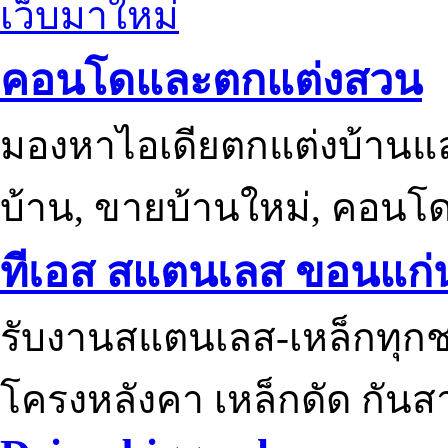
เว็บมาใหม่
คอนโดและตกแต่งสวน
มองหาไอเดียตกแต่งบ้านแ
บ้าน, ขายบ้านใหม่, คอนโ
ทีเอส สแตนเลส ขอนแก่
รับงานสแตนเลส-เหล็กทุกช
โครงหลังคา เหล็กดัด กันส