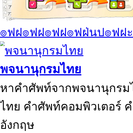
๏ฟฝ๏ฟฝ๏ฟฝ๏ฟฝ่นป๏ฟฝะ
พจนานุกรมไทย
หาคำศัพท์จากพจนานุกรมไ
ไทย คำศัพท์คอมพิวเตอร์ 
อังกฤษ