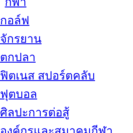
กอล์ฟ
จักรยาน
ตกปลา
ฟิตเนส สปอร์ตคลับ
ฟุตบอล
ศิลปะการต่อสู้
องค์กรและสมาคมกีฬา