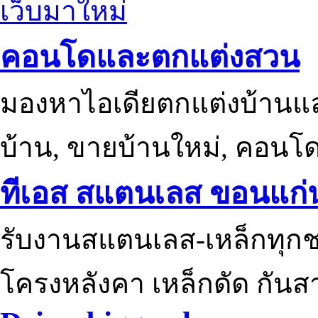
เว็บมาใหม่
คอนโดและตกแต่งสวน
มองหาไอเดียตกแต่งบ้านแ
บ้าน, ขายบ้านใหม่, คอนโ
ทีเอส สแตนเลส ขอนแก่
รับงานสแตนเลส-เหล็กทุกช
โครงหลังคา เหล็กดัด กันส