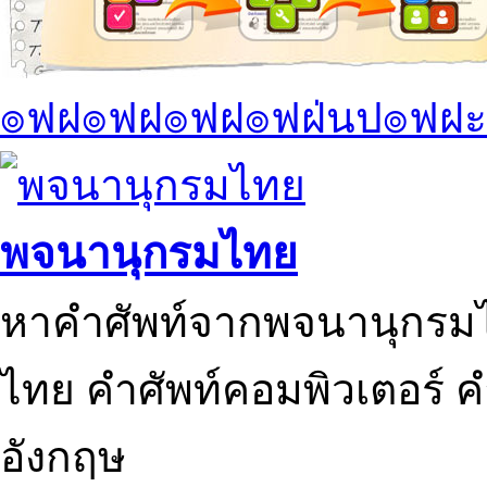
๏ฟฝ๏ฟฝ๏ฟฝ๏ฟฝ่นป๏ฟฝะ
พจนานุกรมไทย
หาคำศัพท์จากพจนานุกรมไ
ไทย คำศัพท์คอมพิวเตอร์ 
อังกฤษ