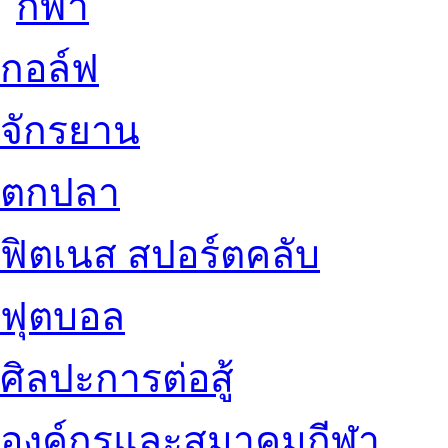
กอล์ฟ
จักรยาน
ตกปลา
ฟิตเนส สปอร์ตคลับ
ฟุตบอล
ศิลปะการต่อสู้
องค์กรและสมาคมกีฬา