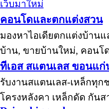
เว็บมาใหม่
คอนโดและตกแต่งสวน
มองหาไอเดียตกแต่งบ้านแ
บ้าน, ขายบ้านใหม่, คอนโ
ทีเอส สแตนเลส ขอนแก่
รับงานสแตนเลส-เหล็กทุกช
โครงหลังคา เหล็กดัด กันส