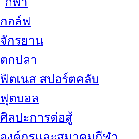
กอล์ฟ
จักรยาน
ตกปลา
ฟิตเนส สปอร์ตคลับ
ฟุตบอล
ศิลปะการต่อสู้
องค์กรและสมาคมกีฬา