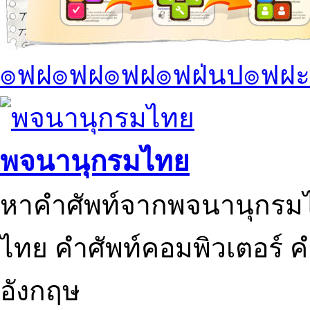
๏ฟฝ๏ฟฝ๏ฟฝ๏ฟฝ่นป๏ฟฝะ
พจนานุกรมไทย
หาคำศัพท์จากพจนานุกรมไ
ไทย คำศัพท์คอมพิวเตอร์ 
อังกฤษ