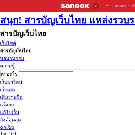
ข่าว
ตรวจหวย
ท
สนุก! สารบัญเว็บไทย แหล่งรวบรว
สารบัญเว็บไทย
เว็บไซต์
สารบัญเว็บไทย
พจนานุกรม
ความรู้
หาอะไร
เว็บมาใหม่
เว็บเด่น
เพิ่มรายชื่อ
แจ้งลบ
แก้ไขเว็บ
ลิงค์อุตลุด
ฉุกเฉิน
Top 100