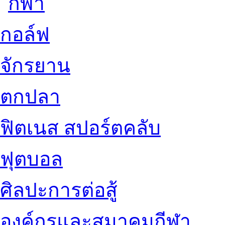
กอล์ฟ
จักรยาน
ตกปลา
ฟิตเนส สปอร์ตคลับ
ฟุตบอล
ศิลปะการต่อสู้
องค์กรและสมาคมกีฬา