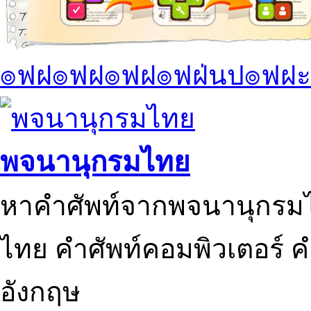
๏ฟฝ๏ฟฝ๏ฟฝ๏ฟฝ่นป๏ฟฝะ
พจนานุกรมไทย
หาคำศัพท์จากพจนานุกรมไ
ไทย คำศัพท์คอมพิวเตอร์ 
อังกฤษ