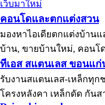
เว็บมาใหม่
คอนโดและตกแต่งสวน
มองหาไอเดียตกแต่งบ้านแ
บ้าน, ขายบ้านใหม่, คอนโ
ทีเอส สแตนเลส ขอนแก่
รับงานสแตนเลส-เหล็กทุกช
โครงหลังคา เหล็กดัด กันส