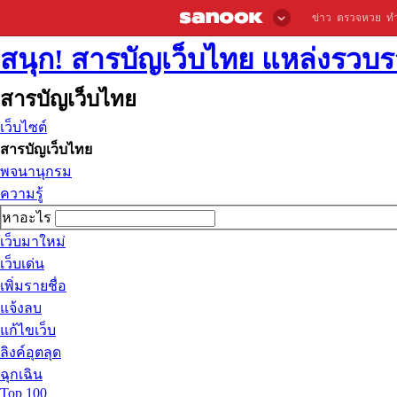
ข่าว
ตรวจหวย
ท
สนุก! สารบัญเว็บไทย แหล่งรวบรว
สารบัญเว็บไทย
เว็บไซต์
สารบัญเว็บไทย
พจนานุกรม
ความรู้
หาอะไร
เว็บมาใหม่
เว็บเด่น
เพิ่มรายชื่อ
แจ้งลบ
แก้ไขเว็บ
ลิงค์อุตลุด
ฉุกเฉิน
Top 100