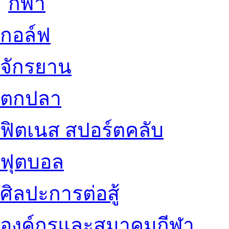
กอล์ฟ
จักรยาน
ตกปลา
ฟิตเนส สปอร์ตคลับ
ฟุตบอล
ศิลปะการต่อสู้
องค์กรและสมาคมกีฬา