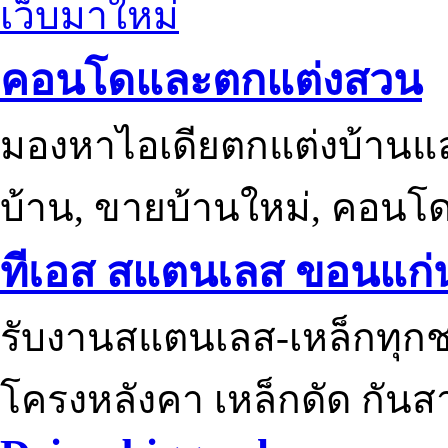
เว็บมาใหม่
คอนโดและตกแต่งสวน
มองหาไอเดียตกแต่งบ้านแ
บ้าน, ขายบ้านใหม่, คอนโ
ทีเอส สแตนเลส ขอนแก่
รับงานสแตนเลส-เหล็กทุกช
โครงหลังคา เหล็กดัด กันส