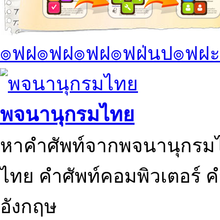
๏ฟฝ๏ฟฝ๏ฟฝ๏ฟฝ่นป๏ฟฝะ
พจนานุกรมไทย
หาคำศัพท์จากพจนานุกรมไ
ไทย คำศัพท์คอมพิวเตอร์ 
อังกฤษ