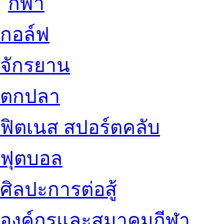
กอล์ฟ
จักรยาน
ตกปลา
ฟิตเนส สปอร์ตคลับ
ฟุตบอล
ศิลปะการต่อสู้
องค์กรและสมาคมกีฬา