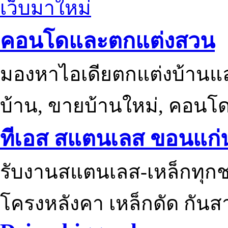
เว็บมาใหม่
คอนโดและตกแต่งสวน
มองหาไอเดียตกแต่งบ้านแ
บ้าน, ขายบ้านใหม่, คอนโ
ทีเอส สแตนเลส ขอนแก่
รับงานสแตนเลส-เหล็กทุกช
โครงหลังคา เหล็กดัด กันส