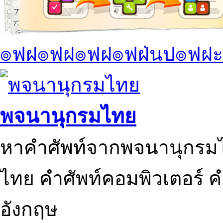
๏ฟฝ๏ฟฝ๏ฟฝ๏ฟฝ่นป๏ฟฝะ
พจนานุกรมไทย
หาคำศัพท์จากพจนานุกรมไ
ไทย คำศัพท์คอมพิวเตอร์ 
อังกฤษ