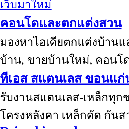
เว็บมาใหม่
คอนโดและตกแต่งสวน
มองหาไอเดียตกแต่งบ้านแ
บ้าน, ขายบ้านใหม่, คอนโ
ทีเอส สแตนเลส ขอนแก่
รับงานสแตนเลส-เหล็กทุกช
โครงหลังคา เหล็กดัด กันส