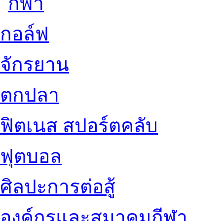
กอล์ฟ
จักรยาน
ตกปลา
ฟิตเนส สปอร์ตคลับ
ฟุตบอล
ศิลปะการต่อสู้
องค์กรและสมาคมกีฬา