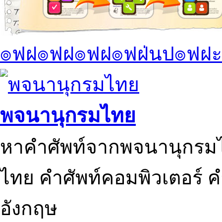
๏ฟฝ๏ฟฝ๏ฟฝ๏ฟฝ่นป๏ฟฝะ
พจนานุกรมไทย
หาคำศัพท์จากพจนานุกรมไ
ไทย คำศัพท์คอมพิวเตอร์ 
อังกฤษ