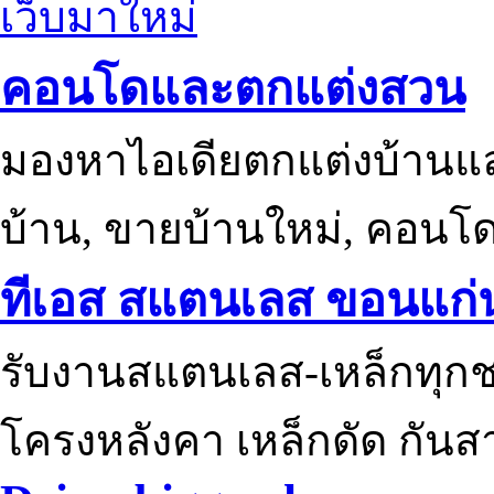
เว็บมาใหม่
คอนโดและตกแต่งสวน
มองหาไอเดียตกแต่งบ้านแ
บ้าน, ขายบ้านใหม่, คอนโ
ทีเอส สแตนเลส ขอนแก่
รับงานสแตนเลส-เหล็กทุกช
โครงหลังคา เหล็กดัด กันส