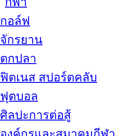
กอล์ฟ
จักรยาน
ตกปลา
ฟิตเนส สปอร์ตคลับ
ฟุตบอล
ศิลปะการต่อสู้
องค์กรและสมาคมกีฬา