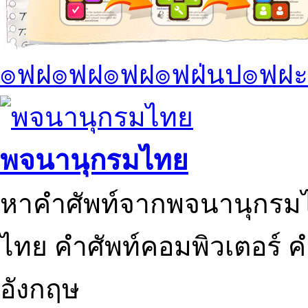
๏ฟฝ๏ฟฝ๏ฟฝ๏ฟฝ่นป๏ฟฝะ
พจนานุกรมไทย
หาคำศัพท์จากพจนานุกรมไ
ไทย คำศัพท์คอมพิวเตอร์ 
อังกฤษ